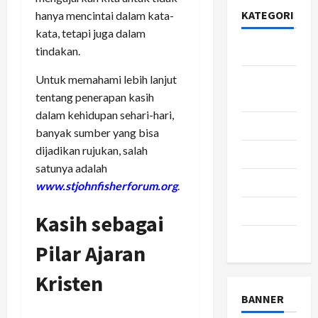
KATEGORI
hanya mencintai dalam kata-
kata, tetapi juga dalam
tindakan.
Bisnis
Untuk memahami lebih lanjut
Gaya
tentang penerapan kasih
Hidup
dalam kehidupan sehari-hari,
Kesehatan
banyak sumber yang bisa
dijadikan rujukan, salah
pendidikan
satunya adalah
Review
www.stjohnfisherforum.org
.
teknologi
Kasih sebagai
wisata
Pilar Ajaran
Kri
sten
BANNER