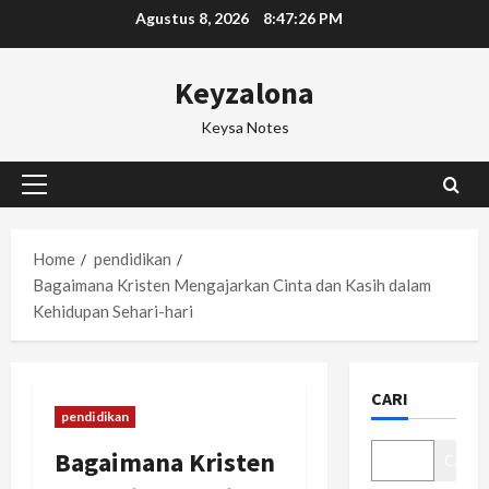
Skip
Agustus 8, 2026
8:47:27 PM
to
content
Keyzalona
Keysa Notes
Primary
Menu
Home
pendidikan
Bagaimana Kristen Mengajarkan Cinta dan Kasih dalam
Kehidupan Sehari-hari
CARI
pendidikan
Bagaimana Kristen
Cari