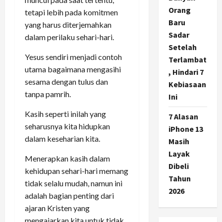
Orang
tetapi lebih pada komitmen
Baru
yang harus diterjemahkan
Sadar
dalam perilaku sehari-hari.
Setelah
Yesus sendiri menjadi contoh
Terlambat
utama bagaimana mengasihi
, Hindari 7
sesama dengan tulus dan
Kebiasaan
tanpa pamrih.
Ini
Kasih seperti inilah yang
7 Alasan
seharusnya kita hidupkan
iPhone 13
dalam keseharian kita.
Masih
Layak
Menerapkan kasih dalam
Dibeli
kehidupan sehari-hari memang
Tahun
tidak selalu mudah, namun ini
2026
adalah bagian penting dari
ajaran Kristen yang
mengajarkan kita untuk tidak