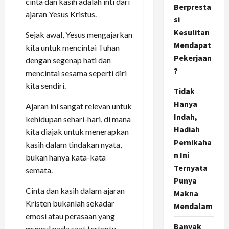
cinta dan kasih adalah inti dari
Berpresta
ajaran Yesus Kristus.
si
Kesulitan
Sejak awal, Yesus mengajarkan
Mendapat
kita untuk mencintai Tuhan
Pekerjaan
dengan segenap hati dan
?
mencintai sesama seperti diri
kita sendiri.
Tidak
Hanya
Ajaran ini sangat relevan untuk
Indah,
kehidupan sehari-hari, di mana
Hadiah
kita diajak untuk menerapkan
Pernikaha
kasih dalam tindakan nyata,
n Ini
bukan hanya kata-kata
Ternyata
semata.
Punya
Cinta dan kasih dalam ajaran
Makna
Kristen bukanlah sekadar
Mendalam
emosi atau perasaan yang
Banyak
muncul pada saat tertentu,