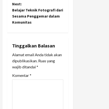
s
Next:
t
Belajar Teknik Fotografi dari
Sesama Penggemar dalam
n
Komunitas
a
v
Tinggalkan Balasan
i
Alamat email Anda tidak akan
dipublikasikan.
Ruas yang
g
wajib ditandai
*
a
Komentar
*
t
i
o