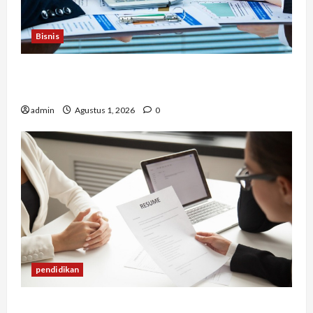
Bisnis
Berapa Biaya Jasa Studi Kelayakan? Ini Faktor
yang Memengaruhinya
admin
Agustus 1, 2026
0
pendidikan
Mengapa Banyak Lulusan Berprestasi Kesulitan