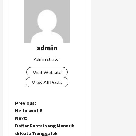
admin
Administrator
Visit Website
View All Posts
P
Previous:
Hello world!
o
Next:
Daftar Pantai yang Menarik
s
di Kota Trenggalek