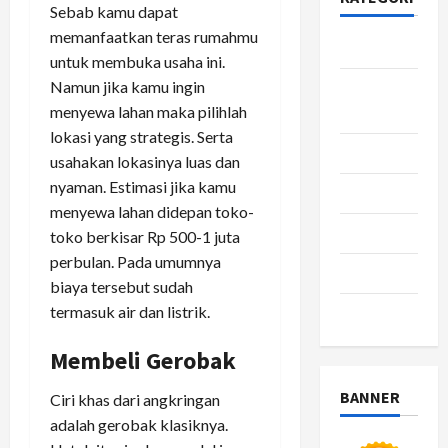
Sebab kamu dapat
memanfaatkan teras rumahmu
Bisnis
untuk membuka usaha ini.
Namun jika kamu ingin
Gaya
menyewa lahan maka pilihlah
Hidup
lokasi yang strategis. Serta
Kesehatan
usahakan lokasinya luas dan
nyaman. Estimasi jika kamu
pendidikan
menyewa lahan didepan toko-
Review
toko berkisar Rp 500-1 juta
perbulan. Pada umumnya
teknologi
biaya tersebut sudah
termasuk air dan listrik.
wisata
Membeli Gerobak
BANNER
Ciri khas dari angkringan
adalah gerobak klasiknya.