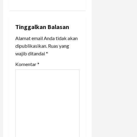
t
n
Tinggalkan Balasan
a
Alamat email Anda tidak akan
v
dipublikasikan.
Ruas yang
wajib ditandai
*
i
Komentar
*
g
a
t
i
o
n