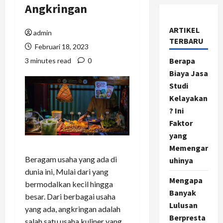
Angkringan
ARTIKEL
admin
TERBARU
Februari 18, 2023
Berapa
3 minutes read
0
Biaya Jasa
Studi
Kelayakan
? Ini
Faktor
yang
Memengar
Beragam usaha yang ada di
uhinya
dunia ini, Mulai dari yang
Mengapa
bermodalkan kecil hingga
Banyak
besar. Dari berbagai usaha
Lulusan
yang ada, angkringan adalah
Berpresta
salah satu usaha kuliner yang