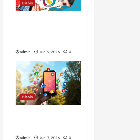
Bisnis
Cara Baru Agar Bisnis
Online Lebih Cepat
Dikenal Tanpa Iklan
Mahal
admin
Juni 9, 2026
0
Bisnis
Cara Membuat Setiap Klik
dari Media Sosial Menjadi
Peluang Bisnis
admin
Juni 7, 2026
0