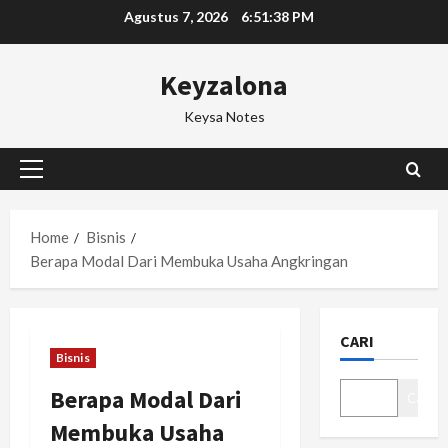
Skip
Agustus 7, 2026
6:51:38 PM
to
content
Keyzalona
Keysa Notes
Primary
Menu
Home
Bisnis
Berapa Modal Dari Membuka Usaha Angkringan
CARI
Bisnis
Berapa Modal Dari
Cari
Membuka Usaha