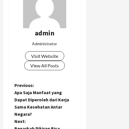
admin
Administrator
Visit Website
View All Posts
P
Previous:
Apa Saja Manfaat yang
o
Dapat Diperoleh dari Kerja
Sama Kesehatan Antar
s
Negara?
t
Next:
Benarkah Pikiran Bisa