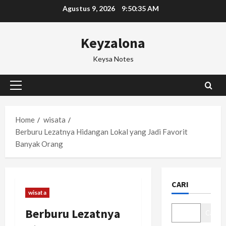
Skip
Agustus 9, 2026
9:50:36 AM
to
content
Keyzalona
Keysa Notes
Primary
Menu
Home
wisata
Berburu Lezatnya Hidangan Lokal yang Jadi Favorit
Banyak Orang
CARI
wisata
Berburu Lezatnya
Cari