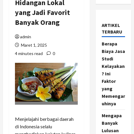
Hidangan Lokal
yang Jadi Favorit
Banyak Orang
ARTIKEL
TERBARU
admin
Berapa
Maret 1, 2025
Biaya Jasa
4 minutes read
0
Studi
Kelayakan
? Ini
Faktor
yang
Memengar
uhinya
Mengapa
Menjelajahi berbagai daerah
Banyak
di Indonesia selalu
Lulusan
menghadirkan kejutan kuliner