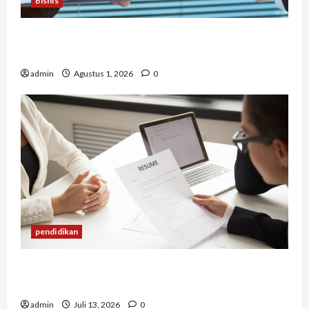
Bisnis
Berapa Biaya Jasa Studi Kelayakan? Ini Faktor
yang Memengaruhinya
admin
Agustus 1, 2026
0
pendidikan
Mengapa Banyak Lulusan Berprestasi Kesulitan
Mendapat Pekerjaan?
admin
Juli 13, 2026
0