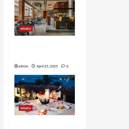
wisata
Memilih Tempat Makan
yang Tepat: Kenali
Berbagai Jenis Restoran
admin
April 25, 2025
0
wisata
Tips Memilih Tempat