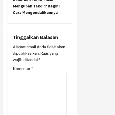
n
Mengubah Takdir? Begini
Cara Mengendalikannya
a
v
i
Tinggalkan Balasan
Alamat email Anda tidak akan
g
dipublikasikan.
Ruas yang
a
wajib ditandai
*
t
Komentar
*
i
o
n