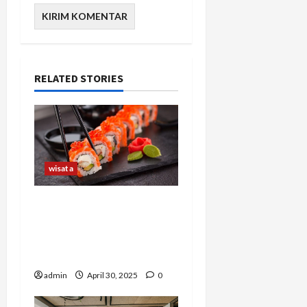
RELATED STORIES
wisata
Kuliner sebagai Cermin
Budaya: Menjelajahi
Tradisi Kuliner dari Asia
hingga Afrika
admin
April 30, 2025
0