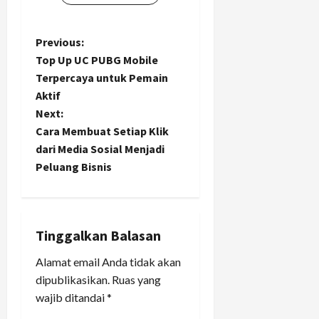
P
Previous:
Top Up UC PUBG Mobile
o
Terpercaya untuk Pemain
Aktif
s
Next:
t
Cara Membuat Setiap Klik
dari Media Sosial Menjadi
n
Peluang Bisnis
a
v
Tinggalkan Balasan
i
Alamat email Anda tidak akan
dipublikasikan.
Ruas yang
g
wajib ditandai
*
a