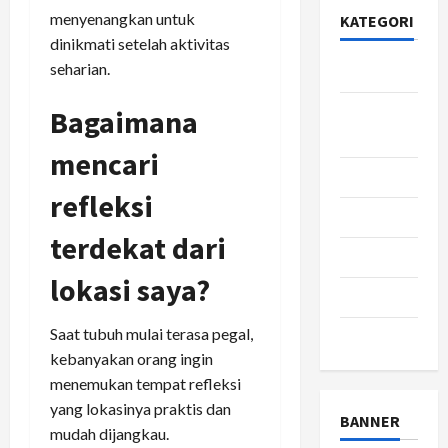
menyenangkan untuk
KATEGORI
dinikmati setelah aktivitas
seharian.
Bisnis
Gaya
Bagaimana
Hidup
mencari
Kesehatan
refleksi
pendidikan
terdekat dari
Review
lokasi saya?
teknologi
Saat tubuh mulai terasa pegal,
wisata
kebanyakan orang ingin
menemukan tempat refleksi
yang lokasinya praktis dan
BANNER
mudah dijangkau.