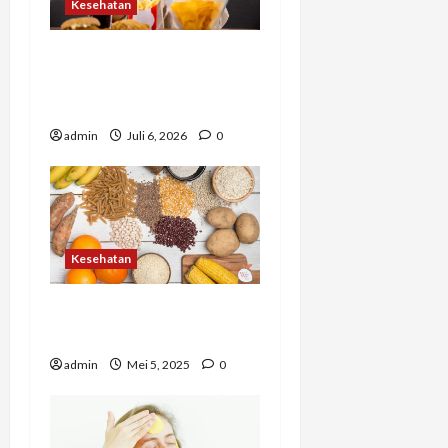
Kesehatan
Banyak Orang Baru Sadar
Setelah Terlambat,
Hindari 7 Kebiasaan Ini
admin
Juli 6, 2026
0
Kesehatan
Karbohidrat dengan
Indeks Glikemik Rendah
admin
Mei 5, 2025
0