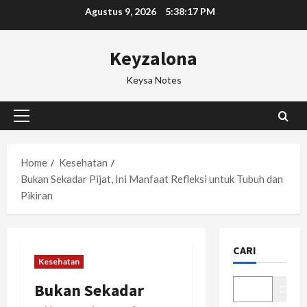
Skip
Agustus 9, 2026
5:38:18 PM
to
content
Keyzalona
Keysa Notes
Primary
Menu
Home
Kesehatan
Bukan Sekadar Pijat, Ini Manfaat Refleksi untuk Tubuh dan
Pikiran
CARI
Kesehatan
Bukan Sekadar
Cari