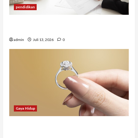
pendidikan
Mengapa Banyak Lulusan Berprestasi Kesulitan
Mendapat Pekerjaan?
admin
Juli 13, 2026
0
Gaya Hidup
Tidak Hanya Indah, Hadiah Pernikahan Ini
Ternyata Punya Makna Mendalam