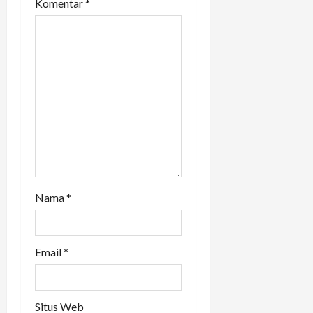
Komentar
*
t
i
o
n
Nama
*
Email
*
Situs Web