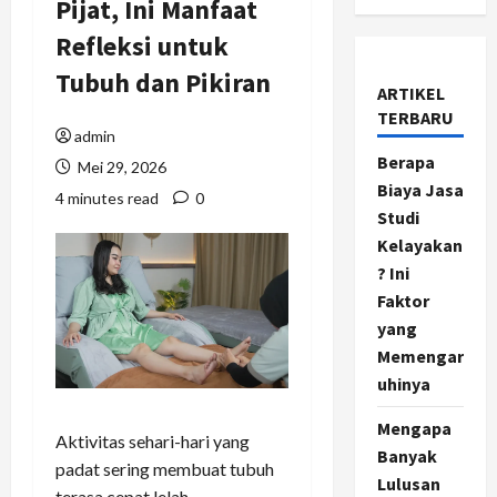
Pijat, Ini Manfaat
Refleksi untuk
Tubuh dan Pikiran
ARTIKEL
TERBARU
admin
Berapa
Mei 29, 2026
Biaya Jasa
4 minutes read
0
Studi
Kelayakan
? Ini
Faktor
yang
Memengar
uhinya
Mengapa
Aktivitas sehari-hari yang
Banyak
padat sering membuat tubuh
Lulusan
terasa cepat lelah.