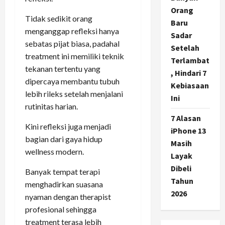
Orang
Tidak sedikit orang
Baru
menganggap refleksi hanya
Sadar
sebatas pijat biasa, padahal
Setelah
treatment ini memiliki teknik
Terlambat
tekanan tertentu yang
, Hindari 7
dipercaya membantu tubuh
Kebiasaan
lebih rileks setelah menjalani
Ini
rutinitas harian.
7 Alasan
Kini refleksi juga menjadi
iPhone 13
bagian dari gaya hidup
Masih
wellness modern.
Layak
Dibeli
Banyak tempat terapi
Tahun
menghadirkan suasana
2026
nyaman dengan therapist
profesional sehingga
treatment terasa lebih