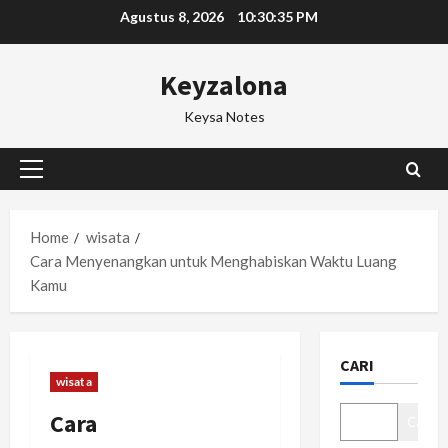
Skip
Agustus 8, 2026
10:30:36 PM
to
content
Keyzalona
Keysa Notes
Primary
Menu
Home
wisata
Cara Menyenangkan untuk Menghabiskan Waktu Luang
Kamu
CARI
wisata
Cara
Cari