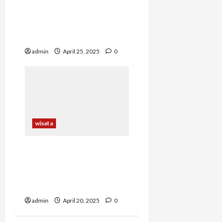
Memilih Tempat Makan
yang Tepat: Kenali
Berbagai Jenis Restoran
admin
April 25, 2025
0
wisata
Tips Memilih Tempat
Makan yang Memiliki
Suasana Romantis untuk
Momen Spesial
admin
April 20, 2025
0