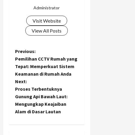
Administrator
Visit Website
View All Posts
P
Previous:
Pemilihan CCTV Rumah yang
o
Tepat: Memperkuat Sistem
Keamanan di Rumah Anda
s
Next:
t
Proses Terbentuknya
Gunung Api Bawah Laut:
n
Mengungkap Keajaiban
Alam di Dasar Lautan
a
v