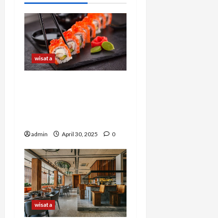
wisata
Kuliner sebagai Cermin
Budaya: Menjelajahi
Tradisi Kuliner dari Asia
hingga Afrika
admin
April 30, 2025
0
wisata