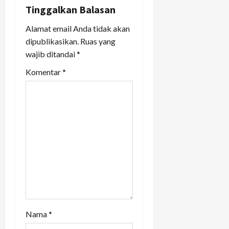
i
Tinggalkan Balasan
Alamat email Anda tidak akan
g
dipublikasikan.
Ruas yang
a
wajib ditandai
*
t
Komentar
*
i
o
n
Nama
*