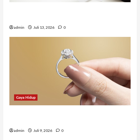
Mengapa Banyak Lulusan Berprestasi Kesulitan
Mendapat Pekerjaan?
admin
Juli 13, 2026
0
Gaya Hidup
Tidak Hanya Indah, Hadiah Pernikahan Ini
Ternyata Punya Makna Mendalam
admin
Juli 9, 2026
0