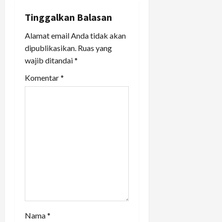
v
Tinggalkan Balasan
i
Alamat email Anda tidak akan
dipublikasikan.
Ruas yang
g
wajib ditandai
*
a
Komentar
*
t
i
o
n
Nama
*