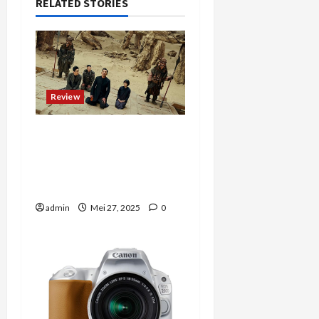
RELATED STORIES
Review
Drama Korea yang
Menceritakan Kisah
Pengampunan dan
Pertanggungjawaban
admin
Mei 27, 2025
0