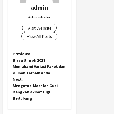
admin
Administrator
Visit Website
View All Posts
P
Previous:
Biaya Umroh 2023:
o
Memahami Variasi Paket dan
Pilihan Terbaik Anda
s
Next:
t
Mengatasi Masalah Gusi
Bengkak akibat Gigi
n
Berlubang
a