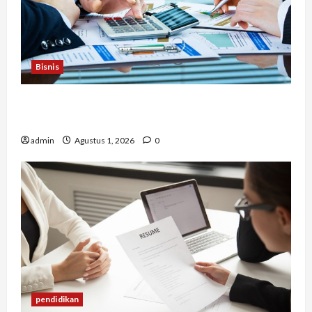
Bisnis
Berapa Biaya Jasa Studi Kelayakan? Ini Faktor
yang Memengaruhinya
admin
Agustus 1, 2026
0
pendidikan