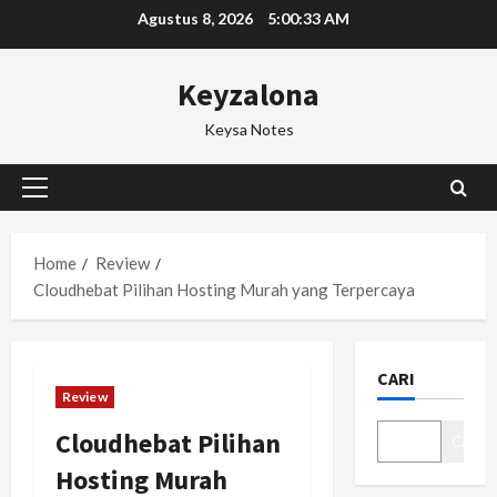
Skip
Agustus 8, 2026
5:00:34 AM
to
content
Keyzalona
Keysa Notes
Primary
Menu
Home
Review
Cloudhebat Pilihan Hosting Murah yang Terpercaya
CARI
Review
Cloudhebat Pilihan
Cari
Hosting Murah