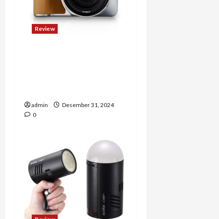
Review
Review Canon EOS 200D
Mark II: Kamera DSLR
Ringan dan Canggih
untuk Pemula
admin
Desember 31, 2024
0