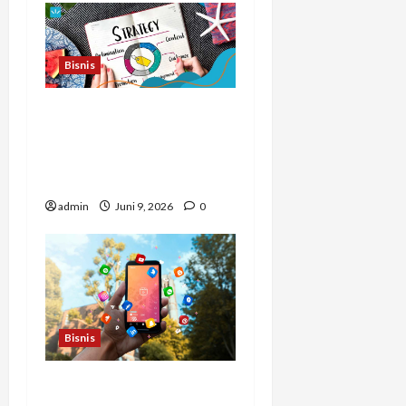
Bisnis
Cara Baru Agar Bisnis
Online Lebih Cepat
Dikenal Tanpa Iklan
Mahal
admin
Juni 9, 2026
0
Bisnis
Cara Membuat Setiap Klik