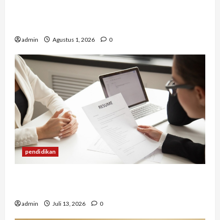
Berapa Biaya Jasa Studi Kelayakan? Ini Faktor
yang Memengaruhinya
admin
Agustus 1, 2026
0
pendidikan
Mengapa Banyak Lulusan Berprestasi Kesulitan
Mendapat Pekerjaan?
admin
Juli 13, 2026
0