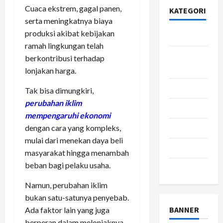
Cuaca ekstrem, gagal panen,
KATEGORI
serta meningkatnya biaya
produksi akibat kebijakan
Bisnis
ramah lingkungan telah
Gaya
berkontribusi terhadap
Hidup
lonjakan harga.
Kesehatan
Tak bisa dimungkiri,
perubahan iklim
pendidikan
mempengaruhi ekonomi
dengan cara yang kompleks,
Review
mulai dari menekan daya beli
teknologi
masyarakat hingga menambah
beban bagi pelaku usaha.
wisata
Namun, perubahan iklim
bukan satu-satunya penyebab.
BANNER
Ada faktor lain yang juga
berperan dalam melonjaknya