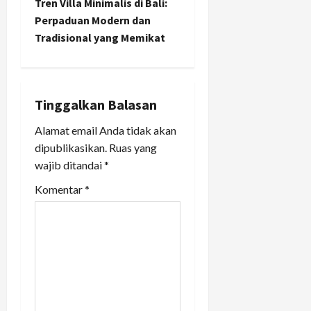
t
Tren Villa Minimalis di Bali:
Perpaduan Modern dan
n
Tradisional yang Memikat
a
v
Tinggalkan Balasan
i
Alamat email Anda tidak akan
dipublikasikan.
Ruas yang
g
wajib ditandai
*
a
Komentar
*
t
i
o
n