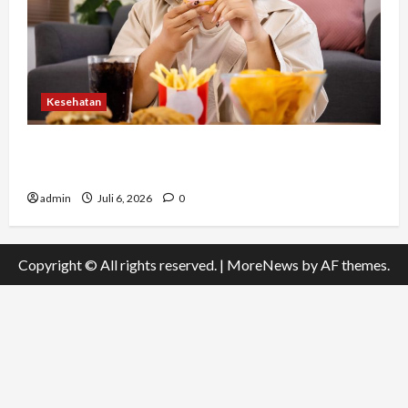
Kesehatan
Banyak Orang Baru Sadar Setelah Terlambat,
Hindari 7 Kebiasaan Ini
admin
Juli 6, 2026
0
Copyright © All rights reserved.
|
MoreNews
by AF themes.