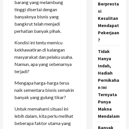
barang yang melambung
Berpresta
tinggi disertai dengan
si
banyaknya bisnis yang
Kesulitan
bangkrut telah menjadi
Mendapat
perhatian banyak pihak.
Pekerjaan
?
Kondisi ini tentu memicu
kekhawatiran di kalangan
Tidak
masyarakat dan pelaku usaha.
Hanya
Namun, apa yang sebenarnya
Indah,
terjadi?
Hadiah
Pernikaha
Mengapa harga-harga terus
n Ini
naik sementara bisnis semakin
Ternyata
banyak yang gulung tikar?
Punya
Untuk memahami situasi ini
Makna
lebih dalam, kita perlu melihat
Mendalam
beberapa faktor utama yang
Banyak