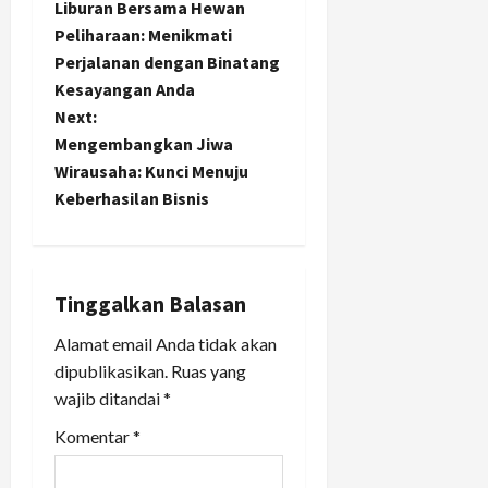
Liburan Bersama Hewan
o
Peliharaan: Menikmati
Perjalanan dengan Binatang
s
Kesayangan Anda
t
Next:
Mengembangkan Jiwa
n
Wirausaha: Kunci Menuju
Keberhasilan Bisnis
a
v
i
Tinggalkan Balasan
Alamat email Anda tidak akan
g
dipublikasikan.
Ruas yang
a
wajib ditandai
*
t
Komentar
*