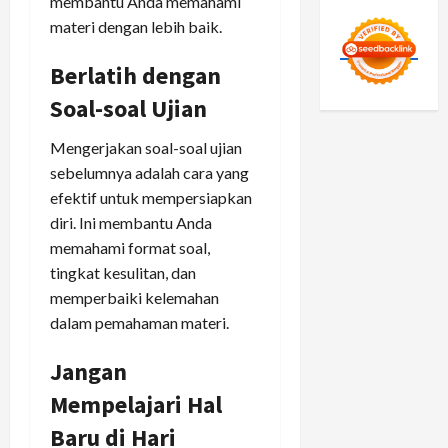
membantu Anda memahami
materi dengan lebih baik.
Berlatih dengan
Soal-soal Ujian
Mengerjakan soal-soal ujian
sebelumnya adalah cara yang
efektif untuk mempersiapkan
diri. Ini membantu Anda
memahami format soal,
tingkat kesulitan, dan
memperbaiki kelemahan
dalam pemahaman materi.
Jangan
Mempelajari Hal
Baru di Hari