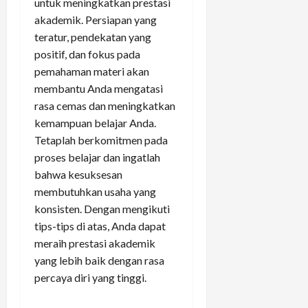
untuk meningkatkan prestasi
akademik. Persiapan yang
teratur, pendekatan yang
positif, dan fokus pada
pemahaman materi akan
membantu Anda mengatasi
rasa cemas dan meningkatkan
kemampuan belajar Anda.
Tetaplah berkomitmen pada
proses belajar dan ingatlah
bahwa kesuksesan
membutuhkan usaha yang
konsisten. Dengan mengikuti
tips-tips di atas, Anda dapat
meraih prestasi akademik
yang lebih baik dengan rasa
percaya diri yang tinggi.