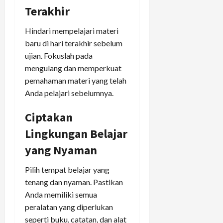
Terakhir
Hindari mempelajari materi
baru di hari terakhir sebelum
ujian. Fokuslah pada
mengulang dan memperkuat
pemahaman materi yang telah
Anda pelajari sebelumnya.
Ciptakan
Lingkungan Belajar
yang Nyaman
Pilih tempat belajar yang
tenang dan nyaman. Pastikan
Anda memiliki semua
peralatan yang diperlukan
seperti buku, catatan, dan alat