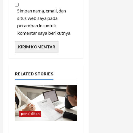
Simpan nama, email, dan
situs web saya pada
peramban ini untuk
komentar saya berikutnya.
RELATED STORIES
pendidikan
Mengapa Banyak Lulusan