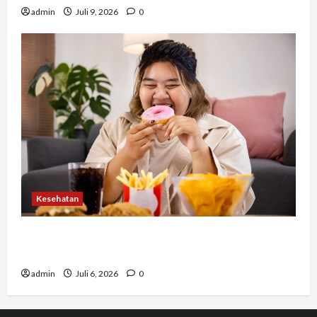
admin
Juli 9, 2026
0
Kesehatan
Banyak Orang Baru Sadar Setelah Terlambat,
Hindari 7 Kebiasaan Ini
admin
Juli 6, 2026
0