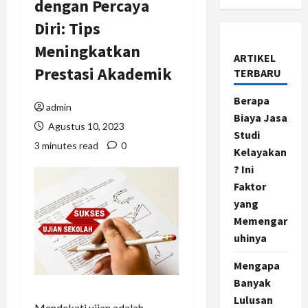
dengan Percaya
Diri: Tips
Meningkatkan
ARTIKEL
Prestasi Akademik
TERBARU
Berapa
admin
Biaya Jasa
Agustus 10, 2023
Studi
3 minutes read
0
Kelayakan
? Ini
Faktor
yang
Memengar
uhinya
Mengapa
Banyak
Lulusan
Mendekati ujian adalah