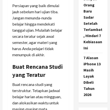
Orang
Persiapan yang baik dimulai
Baru
jauh sebelum hari ujian tiba.
Sadar
Jangan menunda-nunda
Setelah
belajar hingga mendekati
Terlambat
tanggal ujian. Mulailah belajar
, Hindari 7
secara teratur sejak awal
Kebiasaan
semester, agar materi yang
Ini
harus Anda pelajari tidak
menumpuk di akhir.
7 Alasan
iPhone 13
Buat Rencana Studi
Masih
yang Teratur
Layak
Dibeli
Buat rencana studi yang
Tahun
terstruktur. Tetapkan jadwal
2026
belajar harian atau mingguan,
dan alokasikan waktu untuk
masing-masing mata