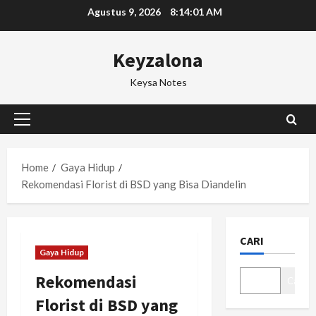
Skip
Agustus 9, 2026
8:14:02 AM
to
content
Keyzalona
Keysa Notes
Primary
Menu
Home
Gaya Hidup
Rekomendasi Florist di BSD yang Bisa Diandelin
CARI
Gaya Hidup
Rekomendasi
Cari
Florist di BSD yang