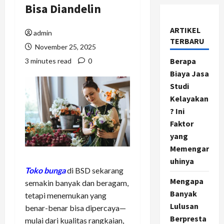
Bisa Diandelin
ARTIKEL
admin
TERBARU
November 25, 2025
Berapa
3 minutes read
0
Biaya Jasa
Studi
Kelayakan
? Ini
Faktor
yang
Memengar
uhinya
Toko bunga
di BSD sekarang
Mengapa
semakin banyak dan beragam,
Banyak
tetapi menemukan yang
Lulusan
benar-benar bisa dipercaya—
Berpresta
mulai dari kualitas rangkaian,