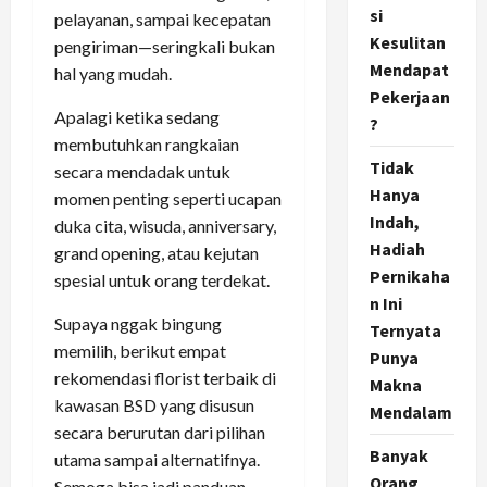
si
pelayanan, sampai kecepatan
Kesulitan
pengiriman—seringkali bukan
Mendapat
hal yang mudah.
Pekerjaan
Apalagi ketika sedang
?
membutuhkan rangkaian
Tidak
secara mendadak untuk
Hanya
momen penting seperti ucapan
Indah,
duka cita, wisuda, anniversary,
Hadiah
grand opening, atau kejutan
Pernikaha
spesial untuk orang terdekat.
n Ini
Supaya nggak bingung
Ternyata
memilih, berikut empat
Punya
rekomendasi florist terbaik di
Makna
kawasan BSD yang disusun
Mendalam
secara berurutan dari pilihan
Banyak
utama sampai alternatifnya.
Orang
Semoga bisa jadi panduan