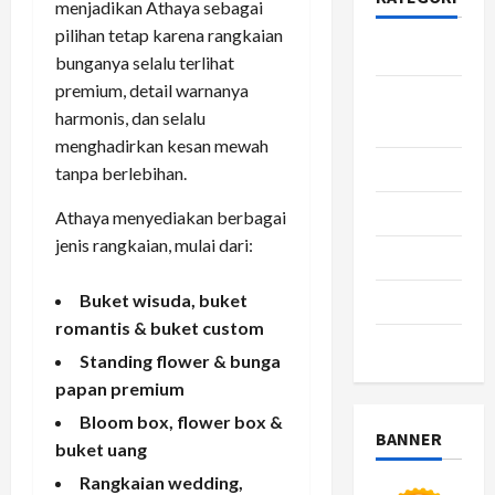
menjadikan Athaya sebagai
pilihan tetap karena rangkaian
Bisnis
bunganya selalu terlihat
premium, detail warnanya
Gaya
harmonis, dan selalu
Hidup
menghadirkan kesan mewah
Kesehatan
tanpa berlebihan.
pendidikan
Athaya menyediakan berbagai
jenis rangkaian, mulai dari:
Review
Buket wisuda, buket
teknologi
romantis & buket custom
wisata
Standing flower & bunga
papan premium
Bloom box, flower box &
BANNER
buket uang
Rangkaian wedding,