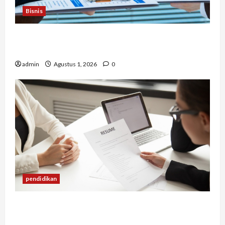
Bisnis
Berapa Biaya Jasa Studi Kelayakan? Ini Faktor
yang Memengaruhinya
admin
Agustus 1, 2026
0
pendidikan
Mengapa Banyak Lulusan Berprestasi Kesulitan
Mendapat Pekerjaan?