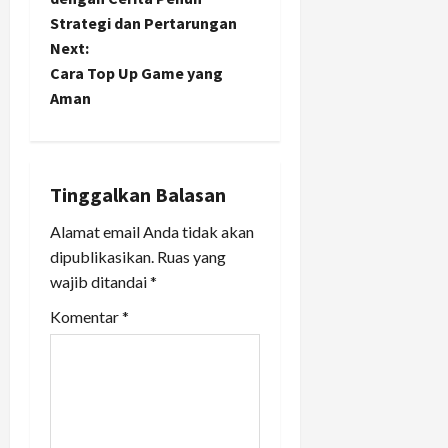
Strategi dan Pertarungan
s
Next:
t
Cara Top Up Game yang
Aman
n
a
Tinggalkan Balasan
v
Alamat email Anda tidak akan
i
dipublikasikan.
Ruas yang
wajib ditandai
*
g
Komentar
*
a
t
i