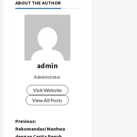
ABOUT THE AUTHOR
admin
Administrator
Visit Website
View All Posts
P
Previous:
Rekomendasi Manhwa
o
dengan Cerita Penuh