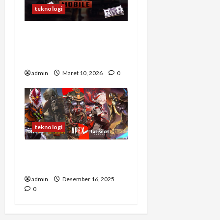
teknologi
Top Up UC PUBG Mobile
Terpercaya untuk Pemain
Aktif
admin
Maret 10, 2026
0
teknologi
Cara Top Up Game yang
Aman
admin
Desember 16, 2025
0