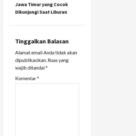
n
Jawa Timur yang Cocok
Dikunjungi Saat Liburan
a
v
i
Tinggalkan Balasan
Alamat email Anda tidak akan
g
dipublikasikan.
Ruas yang
a
wajib ditandai
*
t
Komentar
*
i
o
n