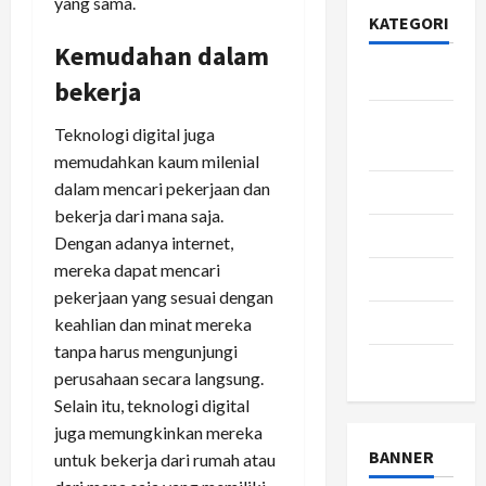
yang sama.
KATEGORI
Kemudahan dalam
Bisnis
bekerja
Gaya
Teknologi digital juga
Hidup
memudahkan kaum milenial
dalam mencari pekerjaan dan
Kesehatan
bekerja dari mana saja.
pendidikan
Dengan adanya internet,
mereka dapat mencari
Review
pekerjaan yang sesuai dengan
teknologi
keahlian dan minat mereka
tanpa harus mengunjungi
wisata
perusahaan secara langsung.
Selain itu, teknologi digital
juga memungkinkan mereka
BANNER
untuk bekerja dari rumah atau