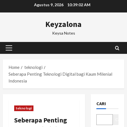
Skip
Agustus 9, 2026
10:39:03 AM
to
content
Keyzalona
Keysa Notes
Primary
Menu
Home
teknologi
Seberapa Penting Teknologi Digital bagi Kaum Milenial
Indonesia
CARI
teknologi
Seberapa Penting
Cari