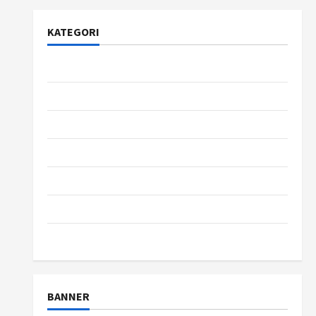
KATEGORI
Bisnis
Gaya Hidup
Kesehatan
pendidikan
Review
teknologi
wisata
BANNER