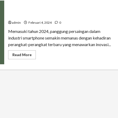
Perbandingan Harga iPhone 13 dan iPhone 14 di Tahun
2024: Mana yang Lebih Worth It?
admin
Februari 4, 2024
0
Memasuki tahun 2024, panggung persaingan dalam
industri smartphone semakin memanas dengan kehadiran
perangkat-perangkat terbaru yang menawarkan inovasi...
Read
Read More
more
about
Perbandingan
Harga
iPhone
13
dan
iPhone
14
di
Tahun
2024:
Mana
yang
Lebih
Worth
It?