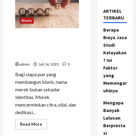
ARTIKEL
TERBARU
Bisnis
Berapa
Analisa Merek Dagang: Apa
Biaya Jasa
yang Harus Diketahui
Studi
Pemilik Usaha Sebelum
Kelayakan
Daftar?
? Ini
admin
Juli 16, 2025
0
Faktor
Bagi siapa pun yang
yang
membangun bisnis, nama
Memengar
merek bukan sekadar
uhinya
identitas. Merek
Mengapa
mencerminkan citra, nilai, dan
Banyak
dedikasi...
Lulusan
Read
Read More
Berpresta
more
about
si