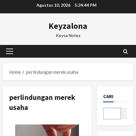
Skip
Agustus 10, 2026
5:24:45 PM
to
content
Keyzalona
Keysa Notes
Primary
Menu
Home
perlindungan merek usaha
perlindungan merek
CARI
usaha
Cari