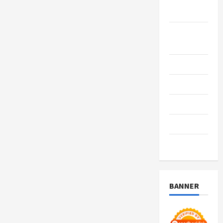
Bisnis
Gaya
Hidup
Kesehatan
pendidikan
Review
teknologi
wisata
BANNER