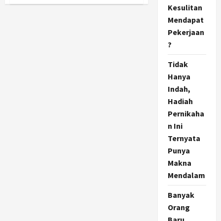
Analisa
Kesulitan
Merek
Dagang:
Mendapat
Apa
yang
Pekerjaan
Harus
Diketahui
?
Pemilik
Usaha
Sebelum
Tidak
Daftar?
Hanya
Indah,
Hadiah
Pernikaha
n Ini
Ternyata
Punya
Makna
Mendalam
Banyak
Orang
Baru