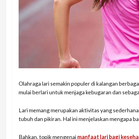
Olahraga lari semakin populer di kalangan berbaga
mulai berlari untuk menjaga kebugaran dan sebagai
Lari memang merupakan aktivitas yang sederhana
tubuh dan pikiran. Hal ini menjelaskan mengapa ba
Bahkan, topik mengenai
manfaat lari bagi keseh