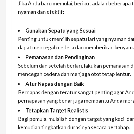
Jika Anda baru memulai, berikut adalah beberapa 
nyaman dan efektif:
Gunakan Sepatu yang Sesuai
Penting untuk memilih sepatu lari yang nyaman da
dapat mencegah cedera dan memberikan kenyaman
Pemanasan dan Pendinginan
Sebelum dan setelah berlari, lakukan pemanasan 
mencegah cedera dan menjaga otot tetap lentur.
Atur Napas dengan Baik
Bernapas dengan teratur sangat penting agar Anda 
pernapasan yang benar juga membantu Anda merasa
Tetapkan Target Realistis
Bagi pemula, mulailah dengan target yang kecil dan
kemudian tingkatkan durasinya secara bertahap.