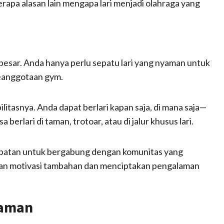
erapa alasan lain mengapa lari menjadi olahraga yang
 besar. Anda hanya perlu sepatu lari yang nyaman untuk
keanggotaan gym.
bilitasnya. Anda dapat berlari kapan saja, di mana saja—
 berlari di taman, trotoar, atau di jalur khusus lari.
sempatan untuk bergabung dengan komunitas yang
an motivasi tambahan dan menciptakan pengalaman
yaman