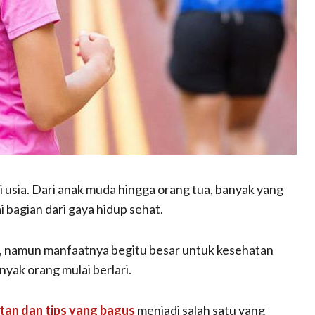
i usia. Dari anak muda hingga orang tua, banyak yang
 bagian dari gaya hidup sehat.
, namun manfaatnya begitu besar untuk kesehatan
nyak orang mulai berlari.
atan dan tips yang bagus
menjadi salah satu yang