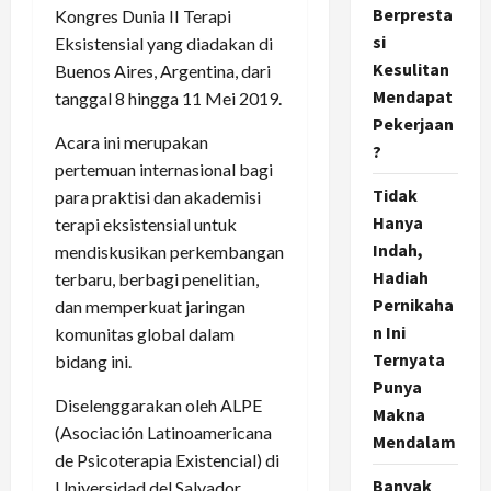
Berpresta
Kongres Dunia II Terapi
si
Eksistensial yang diadakan di
Kesulitan
Buenos Aires, Argentina, dari
Mendapat
tanggal 8 hingga 11 Mei 2019.
Pekerjaan
Acara ini merupakan
?
pertemuan internasional bagi
Tidak
para praktisi dan akademisi
Hanya
terapi eksistensial untuk
Indah,
mendiskusikan perkembangan
Hadiah
terbaru, berbagi penelitian,
Pernikaha
dan memperkuat jaringan
n Ini
komunitas global dalam
Ternyata
bidang ini.
Punya
Diselenggarakan oleh ALPE
Makna
(Asociación Latinoamericana
Mendalam
de Psicoterapia Existencial) di
Banyak
Universidad del Salvador,