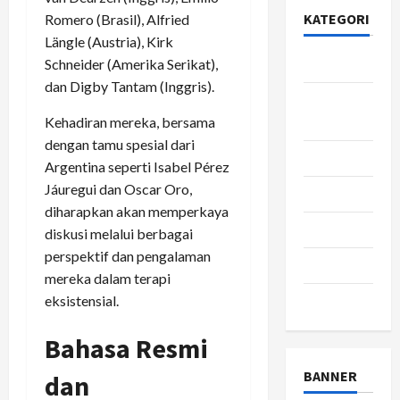
KATEGORI
Romero (Brasil), Alfried
Längle (Austria), Kirk
Bisnis
Schneider (Amerika Serikat),
dan Digby Tantam (Inggris).
Gaya
Hidup
Kehadiran mereka, bersama
dengan tamu spesial dari
Kesehatan
Argentina seperti Isabel Pérez
Jáuregui dan Oscar Oro,
pendidikan
diharapkan akan memperkaya
Review
diskusi melalui berbagai
perspektif dan pengalaman
teknologi
mereka dalam terapi
wisata
eksistensial.
Bahasa Resmi
BANNER
dan