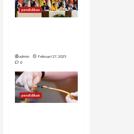
pendidikan
Faktor-Faktor yang
Mempengaruhi
Perubahan Kebijakan
Partai Politik
admin
Februari 27, 2025
0
pendidikan
Sering Diabaikan! Ini yang
Harus Anda Tahu tentang
Risiko Kebakaran dari
Kabel Listrik