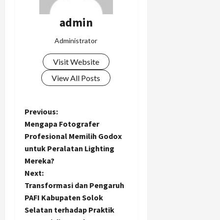
admin
Administrator
Visit Website
View All Posts
P
Previous:
Mengapa Fotografer
o
Profesional Memilih Godox
untuk Peralatan Lighting
s
Mereka?
t
Next:
Transformasi dan Pengaruh
n
PAFI Kabupaten Solok
Selatan terhadap Praktik
a