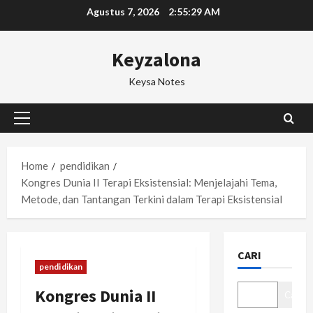
Skip
Agustus 7, 2026
2:55:30 AM
to
content
Keyzalona
Keysa Notes
Primary
Menu
Home
pendidikan
Kongres Dunia II Terapi Eksistensial: Menjelajahi Tema,
Metode, dan Tantangan Terkini dalam Terapi Eksistensial
CARI
pendidikan
Kongres Dunia II
Cari