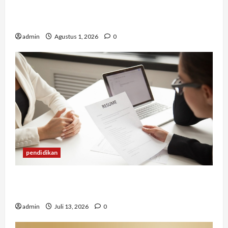
Berapa Biaya Jasa Studi Kelayakan? Ini Faktor
yang Memengaruhinya
admin
Agustus 1, 2026
0
pendidikan
Mengapa Banyak Lulusan Berprestasi Kesulitan
Mendapat Pekerjaan?
admin
Juli 13, 2026
0