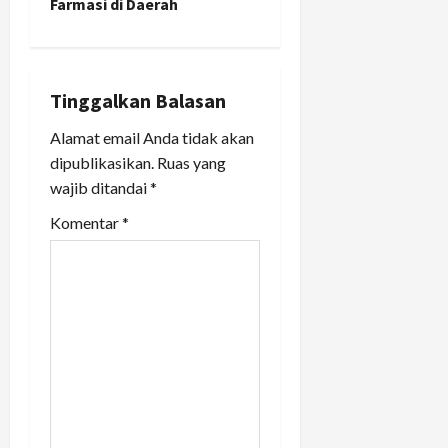
Farmasi di Daerah
v
i
Tinggalkan Balasan
g
Alamat email Anda tidak akan
a
dipublikasikan.
Ruas yang
wajib ditandai
*
t
Komentar
*
i
o
n