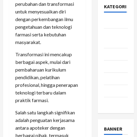
perubahan dan transformasi
KATEGORI
untuk menyesuaikan diri
dengan perkembangan ilmu
Bisnis
pengetahuan dan teknologi
Gaya
farmasi serta kebutuhan
Hidup
masyarakat.
Kesehatan
Transformasi ini mencakup
berbagai aspek, mulai dari
pendidikan
pembaharuan kurikulum
pendidikan, pelatihan
Review
profesional, hingga penerapan
teknologi
teknologi terbaru dalam
praktik farmasi.
wisata
Salah satu langkah signifikan
adalah penguatan kerjasama
antara apoteker dengan
BANNER
berbagai pihak, termasuk