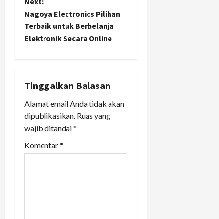
Next:
n
Nagoya Electronics Pilihan
Terbaik untuk Berbelanja
a
Elektronik Secara Online
v
i
Tinggalkan Balasan
g
Alamat email Anda tidak akan
a
dipublikasikan.
Ruas yang
wajib ditandai
*
t
Komentar
*
i
o
n