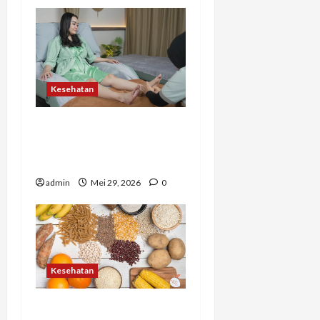
Kesehatan
Bukan Sekadar Pijat, Ini
Manfaat Refleksi untuk
Tubuh dan Pikiran
admin
Mei 29, 2026
0
Kesehatan
Karbohidrat dengan