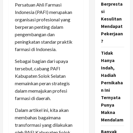
Berpresta
Persatuan Ahli Farmasi
si
Indonesia (PAFI) merupakan
Kesulitan
organisasi profesional yang
Mendapat
berperan penting dalam
Pekerjaan
pengembangan dan
?
peningkatan standar praktik
farmasi di Indonesia.
Tidak
Hanya
Sebagai bagian dari upaya
Indah,
tersebut, cabang PAFI
Hadiah
Kabupaten Solok Selatan
Pernikaha
memainkan peran strategis
n Ini
dalam memajukan profesi
Ternyata
farmasi di daerah.
Punya
Dalam artikel ini, kita akan
Makna
membahas bagaimana
Mendalam
transformasi yang dilakukan
Banyak
oleh PAFI Kabupaten Solok