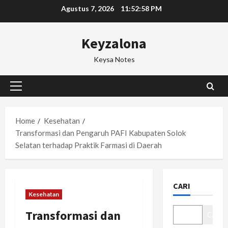
Skip
Agustus 7, 2026
11:52:59 PM
to
content
Keyzalona
Keysa Notes
Primary
Menu
Home
Kesehatan
Transformasi dan Pengaruh PAFI Kabupaten Solok
Selatan terhadap Praktik Farmasi di Daerah
CARI
Kesehatan
Transformasi dan
Cari