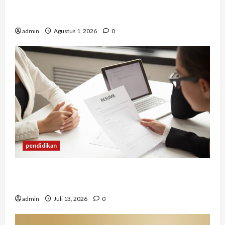
Berapa Biaya Jasa Studi Kelayakan? Ini Faktor
yang Memengaruhinya
admin
Agustus 1, 2026
0
pendidikan
Mengapa Banyak Lulusan Berprestasi Kesulitan
Mendapat Pekerjaan?
admin
Juli 13, 2026
0