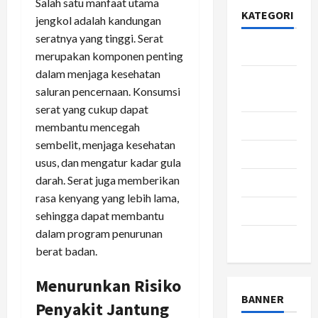
Salah satu manfaat utama
KATEGORI
jengkol adalah kandungan
seratnya yang tinggi. Serat
Bisnis
merupakan komponen penting
dalam menjaga kesehatan
Gaya
saluran pencernaan. Konsumsi
Hidup
serat yang cukup dapat
Kesehatan
membantu mencegah
sembelit, menjaga kesehatan
pendidikan
usus, dan mengatur kadar gula
darah. Serat juga memberikan
Review
rasa kenyang yang lebih lama,
teknologi
sehingga dapat membantu
dalam program penurunan
wisata
berat badan.
Menurunkan Risiko
BANNER
Penyakit Jantung