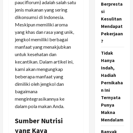
pauciflorum) adalah salah satu
Berpresta
jenis makanan yang sering
si
dikonsumsi di Indonesia.
Kesulitan
Meskipun memiliki aroma
Mendapat
yang khas dan rasa yang unik,
Pekerjaan
jengkol memiliki berbagai
?
manfaat yang menakjubkan
Tidak
untuk kesehatan dan
Hanya
kecantikan. Dalam artikel ini,
Indah,
kami akan mengungkap
Hadiah
beberapa manfaat yang
Pernikaha
dimiliki oleh jengkol dan
n Ini
bagaimana
Ternyata
mengintegrasikannya ke
Punya
dalam pola makan Anda.
Makna
Sumber Nutrisi
Mendalam
yang Kaya
Banyak