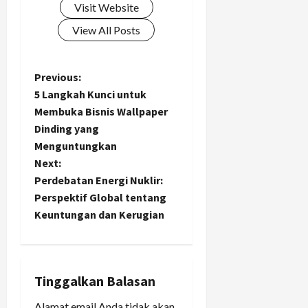
Visit Website
View All Posts
P
Previous:
5 Langkah Kunci untuk
o
Membuka Bisnis Wallpaper
Dinding yang
s
Menguntungkan
t
Next:
Perdebatan Energi Nuklir:
n
Perspektif Global tentang
Keuntungan dan Kerugian
a
v
i
Tinggalkan Balasan
Alamat email Anda tidak akan