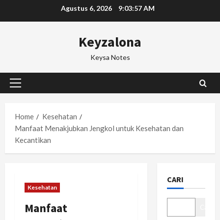
Skip
Agustus 6, 2026
9:03:58 AM
to
content
Keyzalona
Keysa Notes
Primary
Menu
Home
Kesehatan
Manfaat Menakjubkan Jengkol untuk Kesehatan dan
Kecantikan
CARI
Kesehatan
Manfaat
Cari