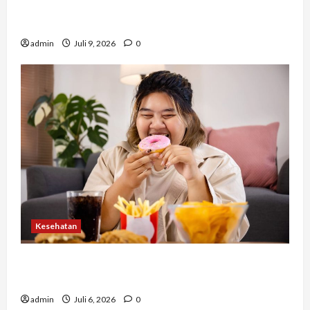
Tidak Hanya Indah, Hadiah Pernikahan Ini
Ternyata Punya Makna Mendalam
admin
Juli 9, 2026
0
Kesehatan
Banyak Orang Baru Sadar Setelah Terlambat,
Hindari 7 Kebiasaan Ini
admin
Juli 6, 2026
0