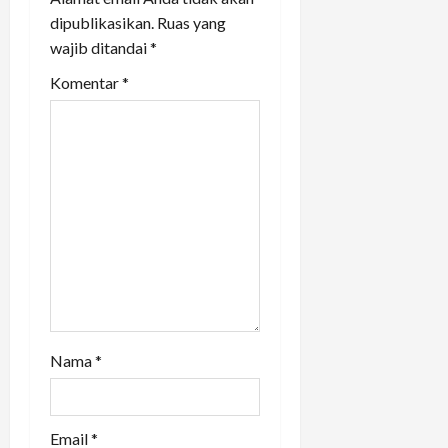
g
dipublikasikan.
Ruas yang
a
wajib ditandai
*
t
Komentar
*
i
o
n
Nama
*
Email
*