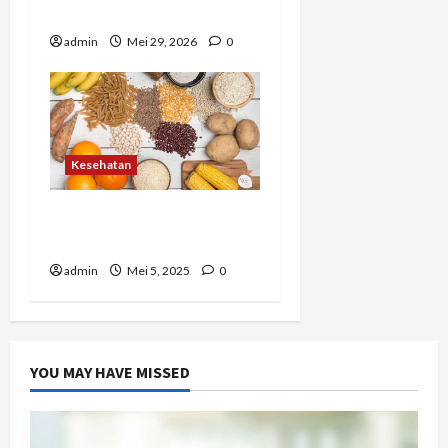
Tubuh dan Pikiran
admin
Mei 29, 2026
0
Kesehatan
Karbohidrat dengan
Indeks Glikemik Rendah
admin
Mei 5, 2025
0
YOU MAY HAVE MISSED