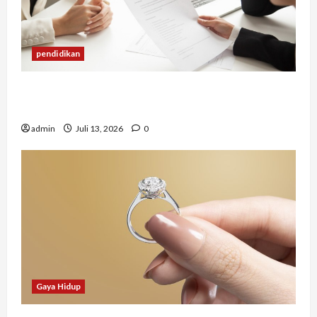
pendidikan
Mengapa Banyak Lulusan Berprestasi Kesulitan
Mendapat Pekerjaan?
admin
Juli 13, 2026
0
Gaya Hidup