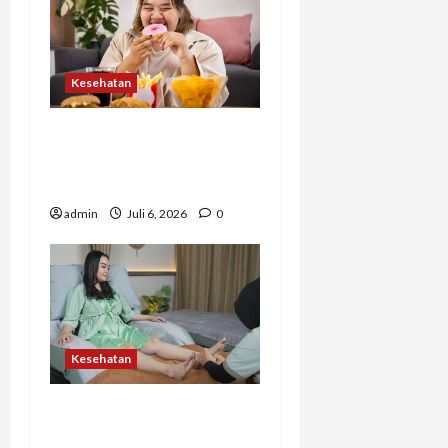
Kesehatan
Banyak Orang Baru Sadar
Setelah Terlambat,
Hindari 7 Kebiasaan Ini
admin
Juli 6, 2026
0
Kesehatan
Bukan Sekadar Pijat, Ini
Manfaat Refleksi untuk