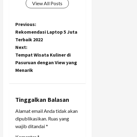
View All Posts
P
Previous:
Rekomendasi Laptop 5 Juta
o
Terbaik 2022
Next:
s
Tempat Wisata Kuliner di
t
Pasuruan dengan View yang
Menarik
n
a
Tinggalkan Balasan
v
Alamat email Anda tidak akan
i
dipublikasikan.
Ruas yang
wajib ditandai
*
g
Komentar
*