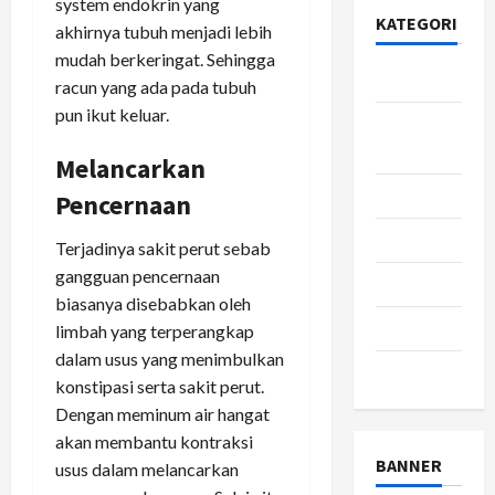
system endokrin yang
KATEGORI
akhirnya tubuh menjadi lebih
mudah berkeringat. Sehingga
Bisnis
racun yang ada pada tubuh
pun ikut keluar.
Gaya
Hidup
Melancarkan
Kesehatan
Pencernaan
pendidikan
Terjadinya sakit perut sebab
gangguan pencernaan
Review
biasanya disebabkan oleh
teknologi
limbah yang terperangkap
dalam usus yang menimbulkan
wisata
konstipasi serta sakit perut.
Dengan meminum air hangat
akan membantu kontraksi
BANNER
usus dalam melancarkan