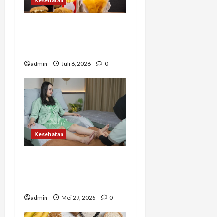
Kesehatan
Banyak Orang Baru Sadar
Setelah Terlambat,
Hindari 7 Kebiasaan Ini
admin
Juli 6, 2026
0
Kesehatan
Bukan Sekadar Pijat, Ini
Manfaat Refleksi untuk
Tubuh dan Pikiran
admin
Mei 29, 2026
0