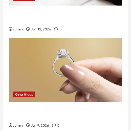
Mengapa Banyak Lulusan Berprestasi Kesulitan
Mendapat Pekerjaan?
admin
Juli 13, 2026
0
Gaya Hidup
Tidak Hanya Indah, Hadiah Pernikahan Ini
Ternyata Punya Makna Mendalam
admin
Juli 9, 2026
0