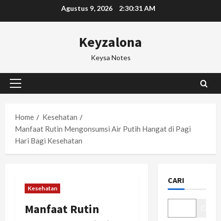
Skip
Agustus 9, 2026
2:30:31 AM
to
content
Keyzalona
Keysa Notes
Primary
Menu
Home
Kesehatan
Manfaat Rutin Mengonsumsi Air Putih Hangat di Pagi
Hari Bagi Kesehatan
CARI
Kesehatan
Manfaat Rutin
Cari