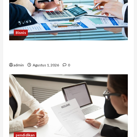
Bisnis
Berapa Biaya Jasa Studi Kelayakan? Ini Faktor
yang Memengaruhinya
admin
Agustus 1, 2026
0
pendidikan