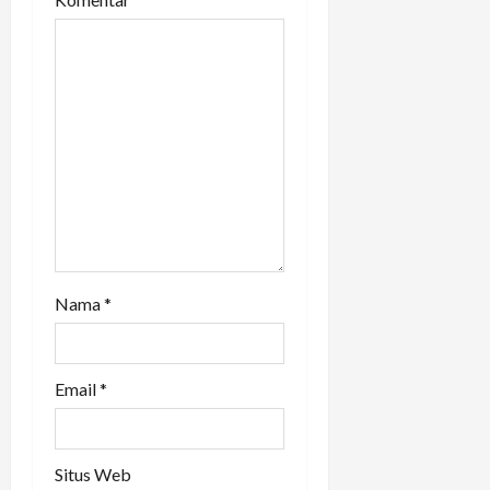
a
t
i
o
n
Nama
*
Email
*
Situs Web