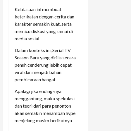
Kebiasaan ini membuat
keterikatan dengan cerita dan
karakter semakin kuat, serta
memicu diskusi yang ramai di
media sosial.
Dalam konteks ini, Serial TV
Season Baru yang dirilis secara
penuh cenderung lebih cepat
viral dan menjadi bahan
pembicaraan hangat.
Apalagi jika ending-nya
menggantung, maka spekulasi
dan teori dari para penonton
akan semakin menambah hype
menjelang musim berikutnya.