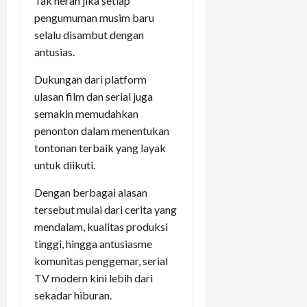
Tak heran jika setiap
pengumuman musim baru
selalu disambut dengan
antusias.
Dukungan dari platform
ulasan film dan serial juga
semakin memudahkan
penonton dalam menentukan
tontonan terbaik yang layak
untuk diikuti.
Dengan berbagai alasan
tersebut mulai dari cerita yang
mendalam, kualitas produksi
tinggi, hingga antusiasme
komunitas penggemar, serial
TV modern kini lebih dari
sekadar hiburan.