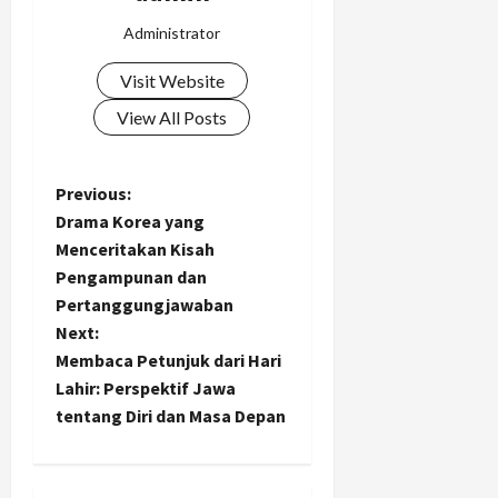
Administrator
Visit Website
View All Posts
P
Previous:
Drama Korea yang
o
Menceritakan Kisah
Pengampunan dan
s
Pertanggungjawaban
t
Next:
Membaca Petunjuk dari Hari
n
Lahir: Perspektif Jawa
tentang Diri dan Masa Depan
a
v