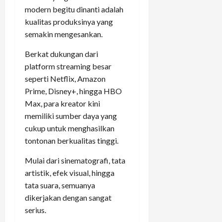
modern begitu dinanti adalah
kualitas produksinya yang
semakin mengesankan.
Berkat dukungan dari
platform streaming besar
seperti Netflix, Amazon
Prime, Disney+, hingga HBO
Max, para kreator kini
memiliki sumber daya yang
cukup untuk menghasilkan
tontonan berkualitas tinggi.
Mulai dari sinematografi, tata
artistik, efek visual, hingga
tata suara, semuanya
dikerjakan dengan sangat
serius.