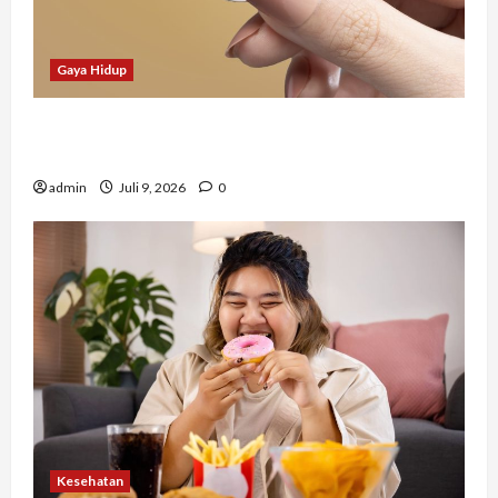
Gaya Hidup
Tidak Hanya Indah, Hadiah Pernikahan Ini
Ternyata Punya Makna Mendalam
admin
Juli 9, 2026
0
Kesehatan