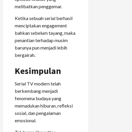
melibatkan penggemar.
Ketika sebuah serial berhasil
menciptakan engagement
bahkan sebelum tayang, maka
penantian terhadap musim
barunya pun menjadi lebih
bergairah.
Kesimpulan
Serial TV modern telah
berkembang menjadi
fenomena budaya yang
memadukan hiburan, refleksi
sosial, dan pengalaman
emosional.