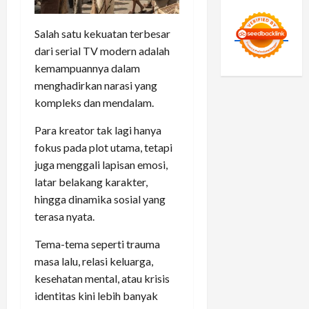
Salah satu kekuatan terbesar
dari serial TV modern adalah
kemampuannya dalam
menghadirkan narasi yang
kompleks dan mendalam.
Para kreator tak lagi hanya
fokus pada plot utama, tetapi
juga menggali lapisan emosi,
latar belakang karakter,
hingga dinamika sosial yang
terasa nyata.
Tema-tema seperti trauma
masa lalu, relasi keluarga,
kesehatan mental, atau krisis
identitas kini lebih banyak