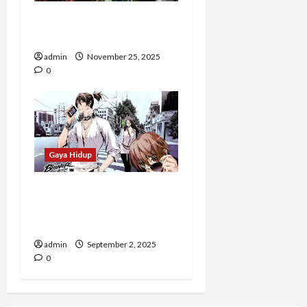
Rekomendasi Florist di
BSD yang Bisa Diandelin
admin
November 25, 2025
0
Gaya Hidup
Rekomendasi Manhwa
dengan Cerita Penuh
Strategi dan Pertarungan
admin
September 2, 2025
0