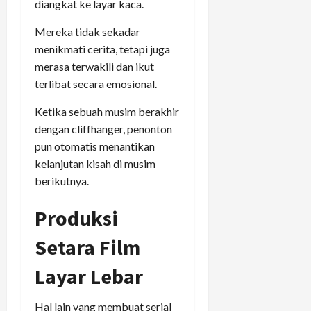
diangkat ke layar kaca.
Mereka tidak sekadar
menikmati cerita, tetapi juga
merasa terwakili dan ikut
terlibat secara emosional.
Ketika sebuah musim berakhir
dengan cliffhanger, penonton
pun otomatis menantikan
kelanjutan kisah di musim
berikutnya.
Produksi
Setara Film
Layar Lebar
Hal lain yang membuat serial