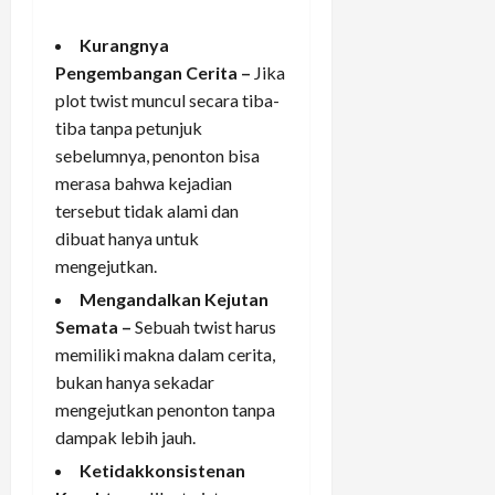
Kurangnya
Pengembangan Cerita –
Jika
plot twist muncul secara tiba-
tiba tanpa petunjuk
sebelumnya, penonton bisa
merasa bahwa kejadian
tersebut tidak alami dan
dibuat hanya untuk
mengejutkan.
Mengandalkan Kejutan
Semata –
Sebuah twist harus
memiliki makna dalam cerita,
bukan hanya sekadar
mengejutkan penonton tanpa
dampak lebih jauh.
Ketidakkonsistenan