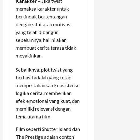
Karakter –
Jika twist
memaksa karakter untuk
bertindak bertentangan
dengan sifat atau motivasi
yang telah dibangun
sebelumnya, hal ini akan
membuat cerita terasa tidak
meyakinkan.
Sebaliknya, plot twist yang
berhasil adalah yang tetap
mempertahankan konsistensi
logika cerita, memberikan
efek emosional yang kuat, dan
memiliki relevansi dengan
tema utama film.
Film seperti Shutter Island dan
The Prestige adalah contoh