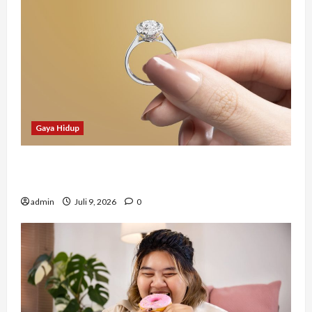
Gaya Hidup
Tidak Hanya Indah, Hadiah Pernikahan Ini
Ternyata Punya Makna Mendalam
admin
Juli 9, 2026
0