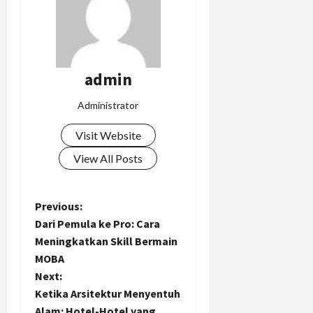
admin
Administrator
Visit Website
View All Posts
P
Previous:
Dari Pemula ke Pro: Cara
o
Meningkatkan Skill Bermain
MOBA
s
Next:
t
Ketika Arsitektur Menyentuh
Alam: Hotel-Hotel yang