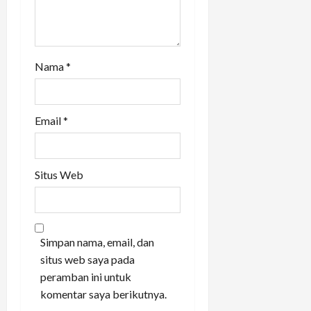
Nama
*
Email
*
Situs Web
Simpan nama, email, dan
situs web saya pada
peramban ini untuk
komentar saya berikutnya.