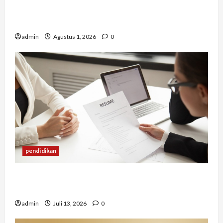
Berapa Biaya Jasa Studi Kelayakan? Ini Faktor
yang Memengaruhinya
admin
Agustus 1, 2026
0
pendidikan
Mengapa Banyak Lulusan Berprestasi Kesulitan
Mendapat Pekerjaan?
admin
Juli 13, 2026
0