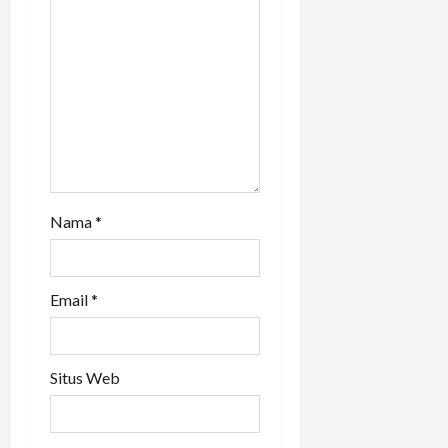
o
n
Nama
*
Email
*
Situs Web