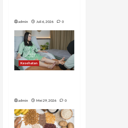
Setelah Terlambat,
Hindari 7 Kebiasaan Ini
admin
Juli 6, 2026
0
Kesehatan
Bukan Sekadar Pijat, Ini
Manfaat Refleksi untuk
Tubuh dan Pikiran
admin
Mei 29, 2026
0