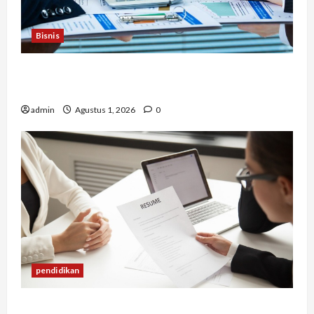
Bisnis
Berapa Biaya Jasa Studi Kelayakan? Ini Faktor
yang Memengaruhinya
admin
Agustus 1, 2026
0
pendidikan
Mengapa Banyak Lulusan Berprestasi Kesulitan