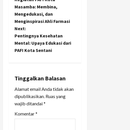
o
Masamba: Membina,
Mengedukasi, dan
s
Menginspirasi Ahli Farmasi
t
Next:
Pentingnya Kesehatan
n
Mental: Upaya Edukasi dari
PAFI Kota Sentani
a
v
i
Tinggalkan Balasan
Alamat email Anda tidak akan
g
dipublikasikan.
Ruas yang
a
wajib ditandai
*
t
Komentar
*
i