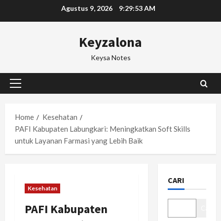
Skip
Agustus 9, 2026
9:29:54 AM
to
content
Keyzalona
Keysa Notes
Primary
Menu
Home
Kesehatan
PAFI Kabupaten Labungkari: Meningkatkan Soft Skills
untuk Layanan Farmasi yang Lebih Baik
CARI
Kesehatan
PAFI Kabupaten
Cari