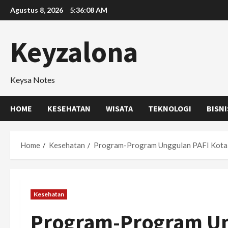
Skip
Agustus 8, 2026
5:36:09 AM
to
content
Keyzalona
Keysa Notes
HOME
KESEHATAN
WISATA
TEKNOLOGI
BISNI
Home
Kesehatan
Program-Program Unggulan PAFI Kota 
Kesehatan
Program-Program Un