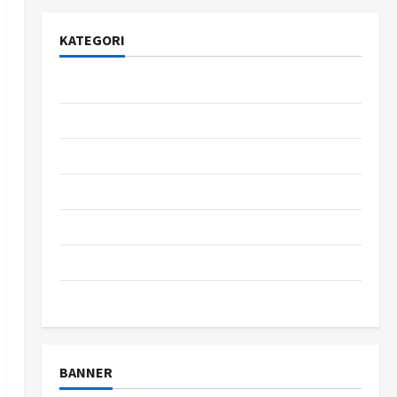
KATEGORI
Bisnis
Gaya Hidup
Kesehatan
pendidikan
Review
teknologi
wisata
BANNER