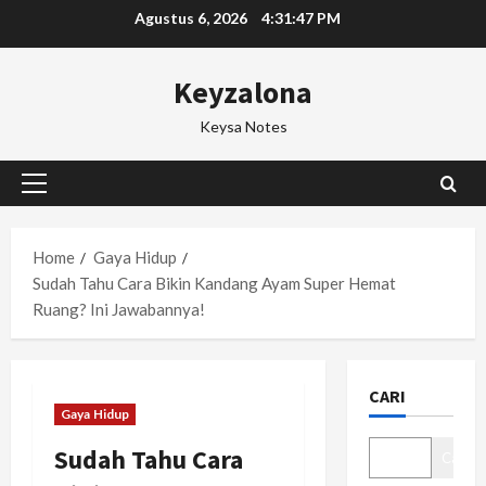
Skip
Agustus 6, 2026
4:31:48 PM
to
content
Keyzalona
Keysa Notes
Primary
Menu
Home
Gaya Hidup
Sudah Tahu Cara Bikin Kandang Ayam Super Hemat
Ruang? Ini Jawabannya!
CARI
Gaya Hidup
Sudah Tahu Cara
Cari