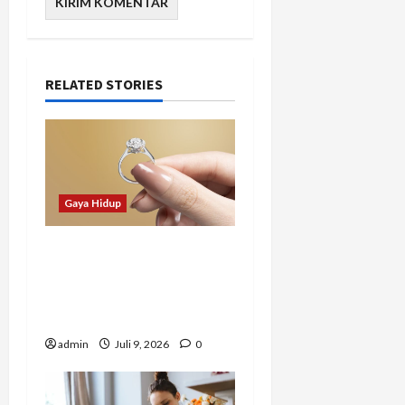
RELATED STORIES
Gaya Hidup
Tidak Hanya Indah,
Hadiah Pernikahan Ini
Ternyata Punya Makna
Mendalam
admin
Juli 9, 2026
0