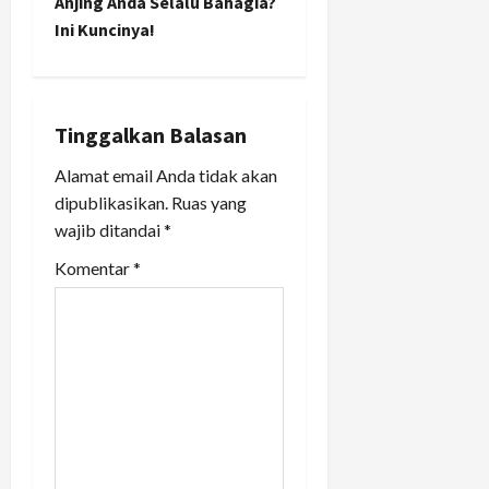
Anjing Anda Selalu Bahagia?
n
Ini Kuncinya!
a
v
Tinggalkan Balasan
i
Alamat email Anda tidak akan
dipublikasikan.
Ruas yang
g
wajib ditandai
*
a
Komentar
*
t
i
o
n