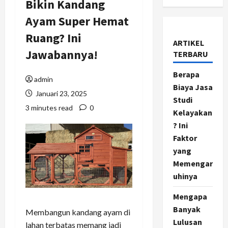
Bikin Kandang
Ayam Super Hemat
Ruang? Ini
ARTIKEL
Jawabannya!
TERBARU
Berapa
admin
Biaya Jasa
Januari 23, 2025
Studi
3 minutes read
0
Kelayakan
? Ini
Faktor
yang
Memengar
uhinya
Mengapa
Banyak
Membangun kandang ayam di
Lulusan
lahan terbatas memang jadi