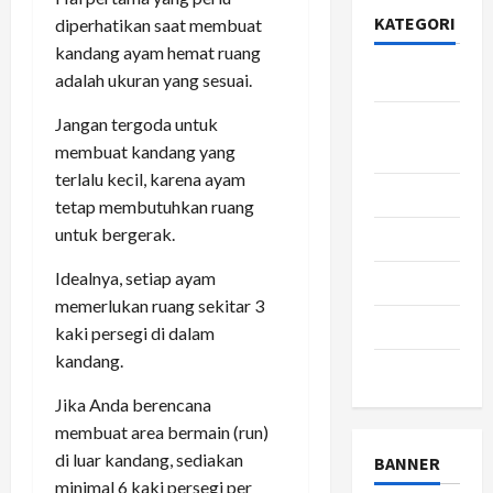
KATEGORI
diperhatikan saat membuat
kandang ayam hemat ruang
Bisnis
adalah ukuran yang sesuai.
Gaya
Jangan tergoda untuk
Hidup
membuat kandang yang
terlalu kecil, karena ayam
Kesehatan
tetap membutuhkan ruang
untuk bergerak.
pendidikan
Idealnya, setiap ayam
Review
memerlukan ruang sekitar 3
teknologi
kaki persegi di dalam
kandang.
wisata
Jika Anda berencana
membuat area bermain (run)
di luar kandang, sediakan
BANNER
minimal 6 kaki persegi per