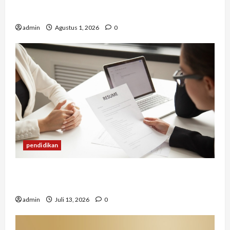
Berapa Biaya Jasa Studi Kelayakan? Ini Faktor
yang Memengaruhinya
admin
Agustus 1, 2026
0
pendidikan
Mengapa Banyak Lulusan Berprestasi Kesulitan
Mendapat Pekerjaan?
admin
Juli 13, 2026
0