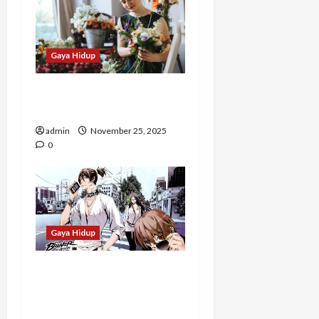
Gaya Hidup
Rekomendasi Florist di
BSD yang Bisa Diandelin
admin
November 25, 2025
0
Gaya Hidup
Rekomendasi Manhwa
dengan Cerita Penuh
Strategi dan Pertarungan